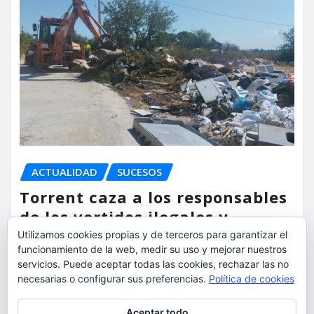
ACTUALIDAD
SUCESOS
Torrent caza a los responsables
de los vertidos ilegales y
endurece las sanciones
Utilizamos cookies propias y de terceros para garantizar el
funcionamiento de la web, medir su uso y mejorar nuestros
servicios. Puede aceptar todas las cookies, rechazar las no
torrent al dia
Ago 7, 2026
necesarias o configurar sus preferencias.
Política de cookies
Privacidad y cookies: este sitio usa cookies. Si continúas navegando
Aceptar todo