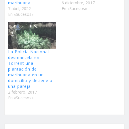
marihuana
6 diciembre, 2017
7 abril, 2022
En «Sucesos»
En «Sucesos»
La Policía Nacional
desmantela en
Torrent una
plantación de
marihuana en un
domicilio y detiene a
una pareja
2 febrero, 2017
En «Sucesos»