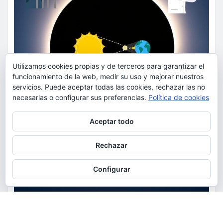
Utilizamos cookies propias y de terceros para garantizar el
funcionamiento de la web, medir su uso y mejorar nuestros
servicios. Puede aceptar todas las cookies, rechazar las no
necesarias o configurar sus preferencias.
Política de cookies
Privacidad y cookies: este sitio usa cookies. Si continúas navegando
Aceptar todo
por él, aceptas su uso.
Para obtener más información, incluido cómo gestionar las cookies,
Rechazar
consulta:
Política de cookies
Configurar
ACTUALIDAD
EDUCACIÓN