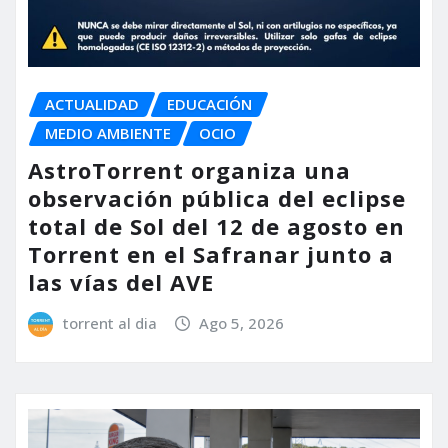
ACTUALIDAD
EDUCACIÓN
MEDIO AMBIENTE
OCIO
AstroTorrent organiza una
observación pública del eclipse
total de Sol del 12 de agosto en
Torrent en el Safranar junto a
las vías del AVE
torrent al dia
Ago 5, 2026