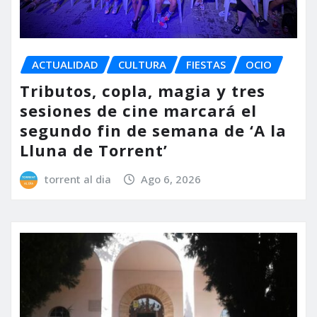
ACTUALIDAD
CULTURA
FIESTAS
OCIO
Tributos, copla, magia y tres
sesiones de cine marcará el
segundo fin de semana de ‘A la
Lluna de Torrent’
torrent al dia
Ago 6, 2026