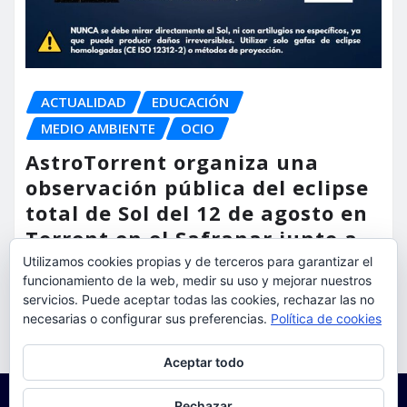
ACTUALIDAD
EDUCACIÓN
MEDIO AMBIENTE
OCIO
AstroTorrent organiza una
observación pública del eclipse
total de Sol del 12 de agosto en
Torrent en el Safranar junto a
las vías del AVE
Utilizamos cookies propias y de terceros para garantizar el
funcionamiento de la web, medir su uso y mejorar nuestros
torrent al dia
Ago 5, 2026
servicios. Puede aceptar todas las cookies, rechazar las no
necesarias o configurar sus preferencias.
Política de cookies
Privacidad y cookies: este sitio usa cookies. Si continúas navegando
Aceptar todo
por él, aceptas su uso.
Para obtener más información, incluido cómo gestionar las cookies,
Rechazar