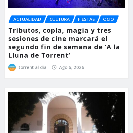
ACTUALIDAD
CULTURA
FIESTAS
OCIO
Tributos, copla, magia y tres
sesiones de cine marcará el
segundo fin de semana de ‘A la
Lluna de Torrent’
torrent al dia
Ago 6, 2026