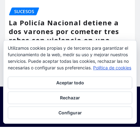
SUCESOS
La Policía Nacional detiene a
dos varones por cometer tres
robos con violencia en una
misma mañana
Utilizamos cookies propias y de terceros para garantizar el
funcionamiento de la web, medir su uso y mejorar nuestros
servicios. Puede aceptar todas las cookies, rechazar las no
torrent al dia
Ago 7, 2026
necesarias o configurar sus preferencias.
Política de cookies
Privacidad y cookies: este sitio usa cookies. Si continúas navegando
Aceptar todo
por él, aceptas su uso.
Para obtener más información, incluido cómo gestionar las cookies,
Rechazar
consulta:
Política de cookies
Configurar
Copyright © 2025 | Funciona con
WordPress
|
Seattle
News
de
ThemeArile