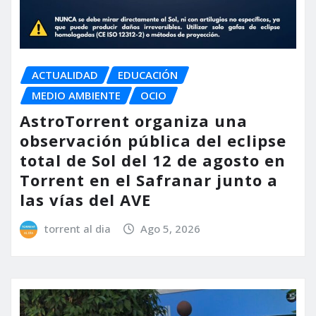
ACTUALIDAD
EDUCACIÓN
MEDIO AMBIENTE
OCIO
AstroTorrent organiza una
observación pública del eclipse
total de Sol del 12 de agosto en
Torrent en el Safranar junto a
las vías del AVE
torrent al dia
Ago 5, 2026