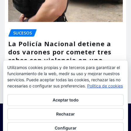
SUCESOS
La Policía Nacional detiene a
dos varones por cometer tres
robos con violencia en una
misma mañana
Utilizamos cookies propias y de terceros para garantizar el
funcionamiento de la web, medir su uso y mejorar nuestros
servicios. Puede aceptar todas las cookies, rechazar las no
torrent al dia
Ago 7, 2026
necesarias o configurar sus preferencias.
Política de cookies
Privacidad y cookies: este sitio usa cookies. Si continúas navegando
Aceptar todo
por él, aceptas su uso.
Para obtener más información, incluido cómo gestionar las cookies,
Rechazar
consulta:
Política de cookies
Configurar