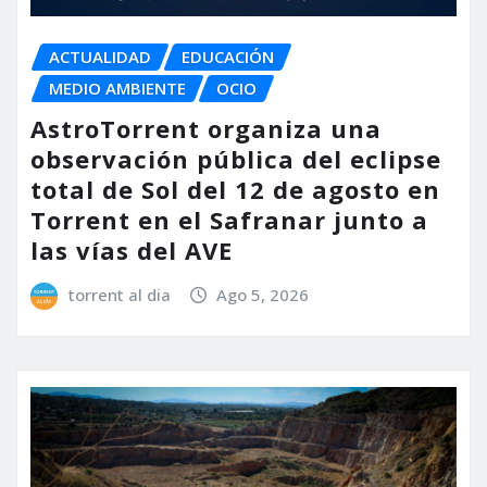
ACTUALIDAD
EDUCACIÓN
MEDIO AMBIENTE
OCIO
AstroTorrent organiza una
observación pública del eclipse
total de Sol del 12 de agosto en
Torrent en el Safranar junto a
las vías del AVE
torrent al dia
Ago 5, 2026