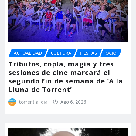
ACTUALIDAD
CULTURA
FIESTAS
OCIO
Tributos, copla, magia y tres
sesiones de cine marcará el
segundo fin de semana de ‘A la
Lluna de Torrent’
torrent al dia
Ago 6, 2026