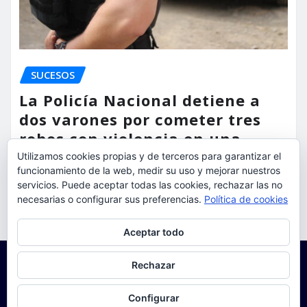
SUCESOS
La Policía Nacional detiene a
dos varones por cometer tres
robos con violencia en una
misma mañana
Utilizamos cookies propias y de terceros para garantizar el
funcionamiento de la web, medir su uso y mejorar nuestros
torrent al dia
Ago 7, 2026
servicios. Puede aceptar todas las cookies, rechazar las no
necesarias o configurar sus preferencias.
Política de cookies
Privacidad y cookies: este sitio usa cookies. Si continúas navegando
Aceptar todo
por él, aceptas su uso.
Para obtener más información, incluido cómo gestionar las cookies,
Rechazar
consulta:
Política de cookies
Configurar