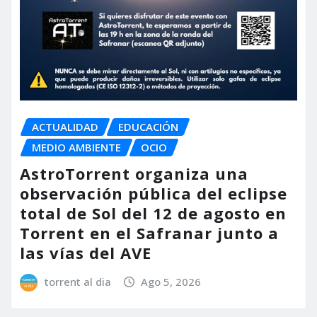
ACTUALIDAD
EDUCACIÓN
MEDIO AMBIENTE
OCIO
AstroTorrent organiza una
observación pública del eclipse
total de Sol del 12 de agosto en
Torrent en el Safranar junto a
las vías del AVE
torrent al dia
Ago 5, 2026