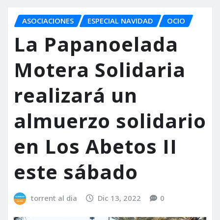
ASOCIACIONES
ESPECIAL NAVIDAD
OCIO
La Papanoelada
Motera Solidaria
realizará un
almuerzo solidario
en Los Abetos II
este sábado
torrent al dia
Dic 13, 2022
0