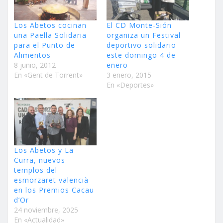
Los Abetos cocinan
El CD Monte-Sión
una Paella Solidaria
organiza un Festival
para el Punto de
deportivo solidario
Alimentos
este domingo 4 de
8 junio, 2012
enero
En «Gent de Torrent»
3 enero, 2015
En «Deportes»
Los Abetos y La
Curra, nuevos
templos del
esmorzaret valencià
en los Premios Cacau
d’Or
24 noviembre, 2025
En «Actualidad»