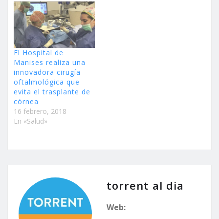
Universidad Católica de
Valencia, a través del
Instituto de Investigación
de Ciencias de la
Actividad Física y del
El Hospital de
Deporte,…
Manises realiza una
innovadora cirugía
oftalmológica que
evita el trasplante de
córnea
16 febrero, 2018
En «Salud»
torrent al dia
Web: