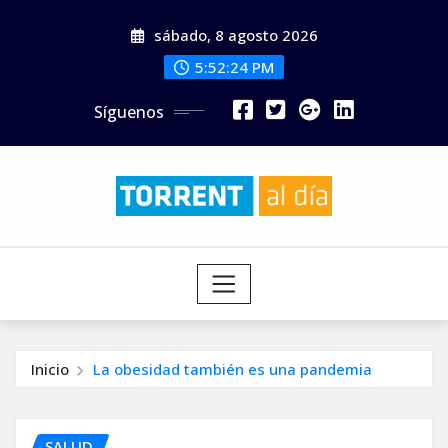
Saltar
sábado, 8 agosto 2026
al
contenido
5:52:26 PM
Síguenos
Inicio
La obesidad también es una pandemia
SALUD