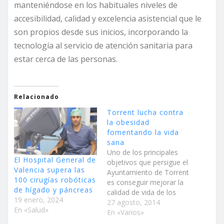
manteniéndose en los habituales niveles de
accesibilidad, calidad y excelencia asistencial que le
son propios desde sus inicios, incorporando la
tecnología al servicio de atención sanitaria para
estar cerca de las personas.
Relacionado
Torrent lucha contra
la obesidad
fomentando la vida
sana
Uno de los principales
El Hospital General de
objetivos que persigue el
Valencia supera las
Ayuntamiento de Torrent
100 cirugías robóticas
es conseguir mejorar la
de hígado y páncreas
calidad de vida de los
19 enero, 2024
vecinos del municipio.
27 agosto, 2014
En «Salud»
Por eso, la Fundación
En «Varios»
Deportiva Municipal y la