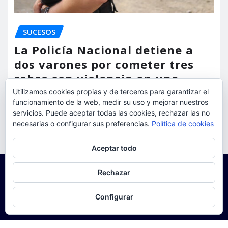
SUCESOS
La Policía Nacional detiene a
dos varones por cometer tres
robos con violencia en una
misma mañana
Utilizamos cookies propias y de terceros para garantizar el
funcionamiento de la web, medir su uso y mejorar nuestros
servicios. Puede aceptar todas las cookies, rechazar las no
torrent al dia
Ago 7, 2026
necesarias o configurar sus preferencias.
Política de cookies
Privacidad y cookies: este sitio usa cookies. Si continúas navegando
Aceptar todo
por él, aceptas su uso.
Para obtener más información, incluido cómo gestionar las cookies,
Rechazar
consulta:
Política de cookies
Configurar
Copyright © 2025 | Funciona con
WordPress
|
Seattle