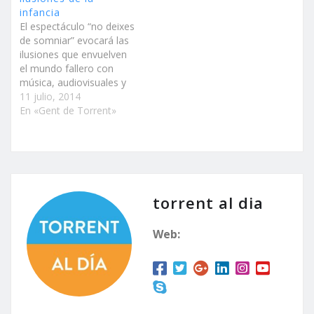
infancia
El espectáculo “no deixes
de somniar” evocará las
ilusiones que envuelven
el mundo fallero con
música, audiovisuales y
actuaciones ante más de
11 julio, 2014
1.500 espectadores
En «Gent de Torrent»
Alrededor de la
medianoche del sábado
la alcaldesa de Torrent,
Amparo Folgado, hará
público el secreto mejor
guardado: el veredicto
torrent al dia
del jurado Torrent vuelve
a comenzar…
Web: