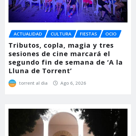
ACTUALIDAD
CULTURA
FIESTAS
OCIO
Tributos, copla, magia y tres
sesiones de cine marcará el
segundo fin de semana de ‘A la
Lluna de Torrent’
torrent al dia
Ago 6, 2026