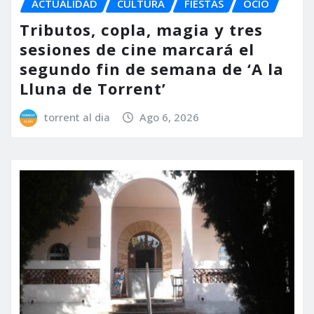
ACTUALIDAD
CULTURA
FIESTAS
OCIO
Tributos, copla, magia y tres
sesiones de cine marcará el
segundo fin de semana de ‘A la
Lluna de Torrent’
torrent al dia
Ago 6, 2026