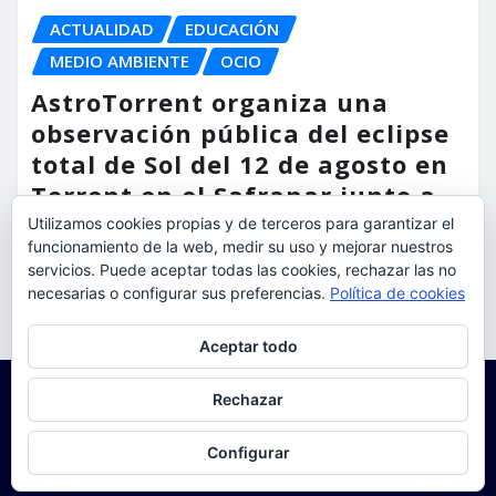
ACTUALIDAD
EDUCACIÓN
MEDIO AMBIENTE
OCIO
AstroTorrent organiza una
observación pública del eclipse
total de Sol del 12 de agosto en
Torrent en el Safranar junto a
las vías del AVE
Utilizamos cookies propias y de terceros para garantizar el
funcionamiento de la web, medir su uso y mejorar nuestros
torrent al dia
Ago 5, 2026
servicios. Puede aceptar todas las cookies, rechazar las no
necesarias o configurar sus preferencias.
Política de cookies
Privacidad y cookies: este sitio usa cookies. Si continúas navegando
Aceptar todo
por él, aceptas su uso.
Para obtener más información, incluido cómo gestionar las cookies,
Rechazar
consulta:
Política de cookies
Configurar