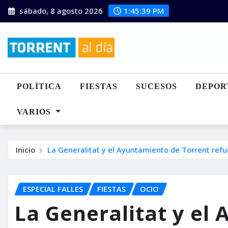
Saltar
sábado, 8 agosto 2026
1:45:40 PM
al
contenido
POLÍTICA
FIESTAS
SUCESOS
DEPOR
VARIOS
Inicio
La Generalitat y el Ayuntamiento de Torrent refu
ESPECIAL FALLES
FIESTAS
OCIO
La Generalitat y el