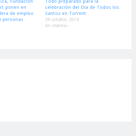
ica, Fundación
Todo preparado para la
a’t ponen en
celebración del Día de Todos los
dera de empleo
Santos en Torrent
0 personas
29 octubre, 2014
En «Varios»