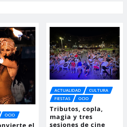
ACTUALIDAD
CULTURA
FIESTAS
OCIO
Tributos, copla,
OCIO
magia y tres
sesiones de cine
nvierte el