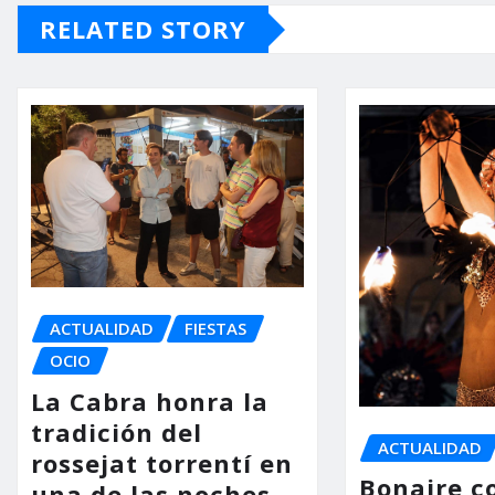
RELATED STORY
ACTUALIDAD
FIESTAS
OCIO
La Cabra honra la
tradición del
ACTUALIDAD
rossejat torrentí en
Bonaire co
una de las noches