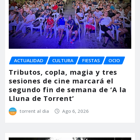
ACTUALIDAD
CULTURA
FIESTAS
OCIO
Tributos, copla, magia y tres
sesiones de cine marcará el
segundo fin de semana de ‘A la
Lluna de Torrent’
torrent al dia
Ago 6, 2026