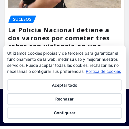
SUCESOS
La Policía Nacional detiene a
dos varones por cometer tres
robos con violencia en una
misma mañana
Utilizamos cookies propias y de terceros para garantizar el
funcionamiento de la web, medir su uso y mejorar nuestros
torrent al dia
Ago 7, 2026
servicios. Puede aceptar todas las cookies, rechazar las no
necesarias o configurar sus preferencias.
Política de cookies
Privacidad y cookies: este sitio usa cookies. Si continúas navegando
Aceptar todo
por él, aceptas su uso.
Para obtener más información, incluido cómo gestionar las cookies,
Rechazar
consulta:
Política de cookies
Configurar
Copyright © 2025 | Funciona con
WordPress
|
Seattle