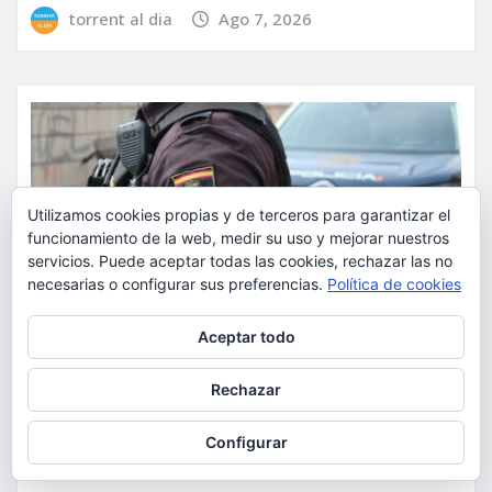
torrent al dia
Ago 7, 2026
Utilizamos cookies propias y de terceros para garantizar el
funcionamiento de la web, medir su uso y mejorar nuestros
servicios. Puede aceptar todas las cookies, rechazar las no
necesarias o configurar sus preferencias.
Política de cookies
Privacidad y cookies: este sitio usa cookies. Si continúas navegando
Aceptar todo
por él, aceptas su uso.
Para obtener más información, incluido cómo gestionar las cookies,
Rechazar
consulta:
Política de cookies
SUCESOS
Configurar
La Policía Nacional detiene a