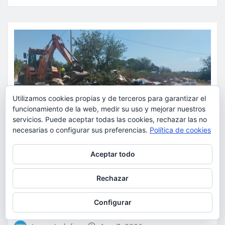
Utilizamos cookies propias y de terceros para garantizar el
funcionamiento de la web, medir su uso y mejorar nuestros
servicios. Puede aceptar todas las cookies, rechazar las no
necesarias o configurar sus preferencias.
Política de cookies
Privacidad y cookies: este sitio usa cookies. Si continúas navegando
Aceptar todo
por él, aceptas su uso.
ACTUALIDAD
SUCESOS
Torrent caza a los responsables
Para obtener más información, incluido cómo gestionar las cookies,
Rechazar
consulta:
Política de cookies
de los vertidos ilegales y
endurece las sanciones
Configurar