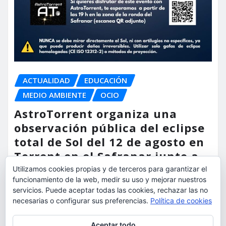
ACTUALIDAD
EDUCACIÓN
MEDIO AMBIENTE
OCIO
AstroTorrent organiza una
observación pública del eclipse
total de Sol del 12 de agosto en
Torrent en el Safranar junto a
las vías del AVE
Utilizamos cookies propias y de terceros para garantizar el
funcionamiento de la web, medir su uso y mejorar nuestros
torrent al dia
Ago 5, 2026
servicios. Puede aceptar todas las cookies, rechazar las no
necesarias o configurar sus preferencias.
Política de cookies
Privacidad y cookies: este sitio usa cookies. Si continúas navegando
Aceptar todo