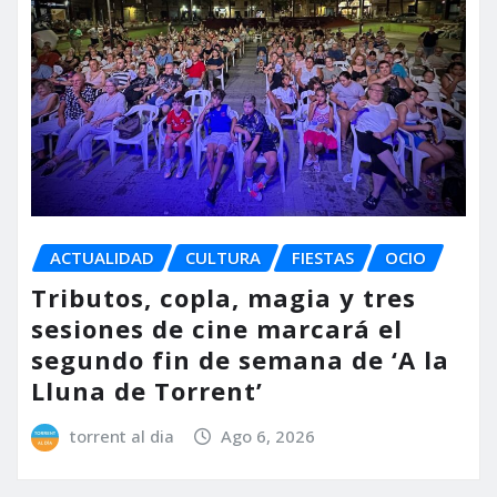
ACTUALIDAD
CULTURA
FIESTAS
OCIO
Tributos, copla, magia y tres
sesiones de cine marcará el
segundo fin de semana de ‘A la
Lluna de Torrent’
torrent al dia
Ago 6, 2026