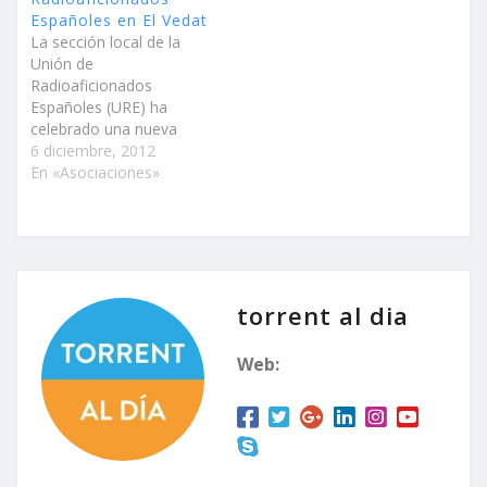
Españoles en El Vedat
La sección local de la
Unión de
Radioaficionados
Españoles (URE) ha
celebrado una nueva
edición de su feria en El
6 diciembre, 2012
Vedat de Torrent donde
En «Asociaciones»
los aficionados pudieron
intercambiar
experiencias, encontrar
piezas y hablar sobre la
electrónica y la radio. El
concejal de Desarrollo
torrent al dia
Económico y Social,
Santiago Miquel,
Web:
acompañado por…