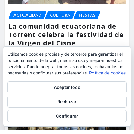
ACTUALIDAD
CULTURA
FIESTAS
La comunidad ecuatoriana de
Torrent celebra la festividad de
la Virgen del Cisne
Utilizamos cookies propias y de terceros para garantizar el
torrent al dia
Ago 9, 2026
funcionamiento de la web, medir su uso y mejorar nuestros
servicios. Puede aceptar todas las cookies, rechazar las no
necesarias o configurar sus preferencias.
Política de cookies
Privacidad y cookies: este sitio usa cookies. Si continúas navegando
Aceptar todo
por él, aceptas su uso.
Para obtener más información, incluido cómo gestionar las cookies,
Rechazar
consulta:
Política de cookies
Configurar