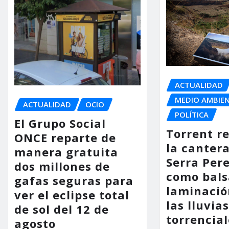
ACTUALIDAD
MEDIO AMBIE
ACTUALIDAD
OCIO
POLÍTICA
El Grupo Social
Torrent r
ONCE reparte de
la cantera
manera gratuita
Serra Per
dos millones de
como bals
gafas seguras para
laminació
ver el eclipse total
las lluvia
de sol del 12 de
torrencial
agosto