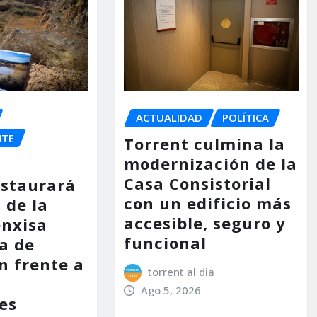
ACTUALIDAD
POLÍTICA
NTE
Torrent culmina la
modernización de la
Casa Consistorial
estaurará
con un edificio más
 de la
accesible, seguro y
enxisa
funcional
a de
n frente a
torrent al dia
s
Ago 5, 2026
es