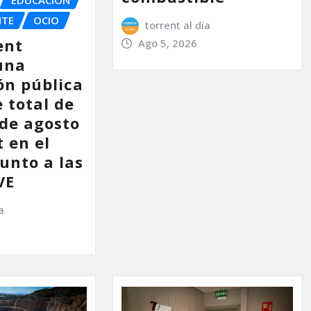
NTE
OCIO
torrent al dia
ent
Ago 5, 2026
una
ón pública
e total de
 de agosto
 en el
unto a las
VE
a