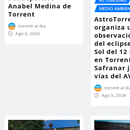
Anabel Medina de
MEDIO AMBIE
Torrent
AstroTorr
organiza 
torrent al dia
Ago 6, 2026
observaci
del eclips
Sol del 12
en Torrent
Safranar j
vías del A
torrent al di
Ago 5, 2026