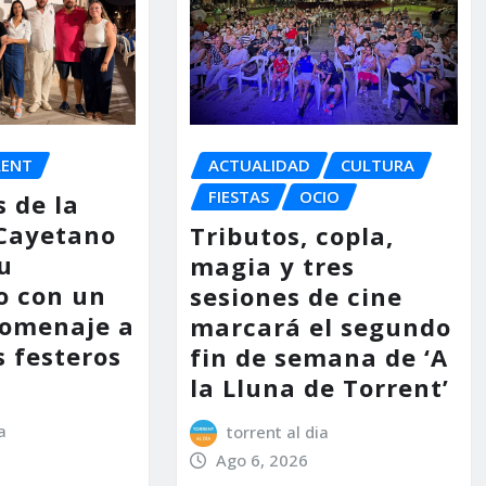
RENT
ACTUALIDAD
CULTURA
FIESTAS
OCIO
s de la
 Cayetano
Tributos, copla,
u
magia y tres
o con un
sesiones de cine
homenaje a
marcará el segundo
s festeros
fin de semana de ‘A
la Lluna de Torrent’
a
torrent al dia
Ago 6, 2026