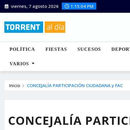
Saltar
viernes, 7 agosto 2026
1:15:05 PM
al
contenido
POLÍTICA
FIESTAS
SUCESOS
DEPOR
VARIOS
Inicio
CONCEJALÍA PARTICIPACIÓN CIUDADANA y FAC
CONCEJALÍA PARTI