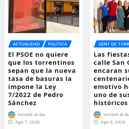
ACTUALIDAD
POLÍTICA
GENT DE TOR
El PSOE no quiere
Las fiesta
que los torrentinos
calle San
sepan que la nueva
encaran s
tasa de basuras la
centenari
impone la Ley
emotivo 
7/2022 de Pedro
uno de su
Sánchez
históricos
torrent al dia
torrent al di
Ago 7, 2026
Ago 6, 2026