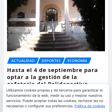
ACTUALIDAD
DEPORTES
ECONOMÍA
Hasta el 4 de septiembre para
optar a la gestión de la
cafetería del Polideportivo
Anabel Medina de Torrent
Utilizamos cookies propias y de terceros para garantizar el
funcionamiento de la web, medir su uso y mejorar nuestros
torrent al dia
Ago 6, 2026
servicios. Puede aceptar todas las cookies, rechazar las no
necesarias o configurar sus preferencias.
Política de cookies