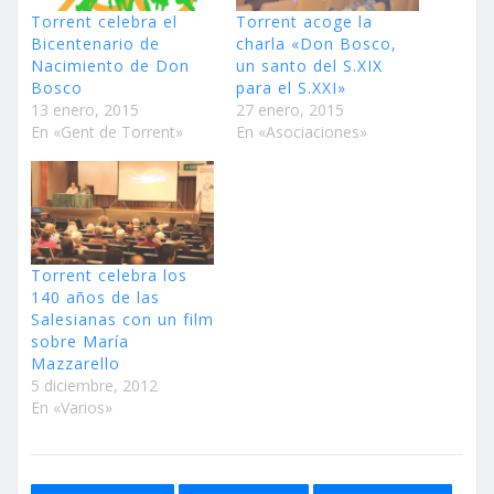
Torrent celebra el
Torrent acoge la
Bicentenario de
charla «Don Bosco,
Nacimiento de Don
un santo del S.XIX
Bosco
para el S.XXI»
13 enero, 2015
27 enero, 2015
En «Gent de Torrent»
En «Asociaciones»
Torrent celebra los
140 años de las
Salesianas con un film
sobre María
Mazzarello
5 diciembre, 2012
En «Varios»