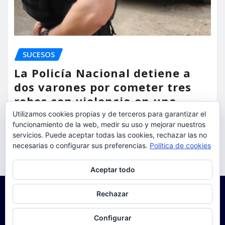
SUCESOS
La Policía Nacional detiene a
dos varones por cometer tres
robos con violencia en una
misma mañana
Utilizamos cookies propias y de terceros para garantizar el
funcionamiento de la web, medir su uso y mejorar nuestros
torrent al dia
Ago 7, 2026
servicios. Puede aceptar todas las cookies, rechazar las no
necesarias o configurar sus preferencias.
Política de cookies
Privacidad y cookies: este sitio usa cookies. Si continúas navegando
Aceptar todo
por él, aceptas su uso.
Para obtener más información, incluido cómo gestionar las cookies,
Rechazar
consulta:
Política de cookies
Configurar