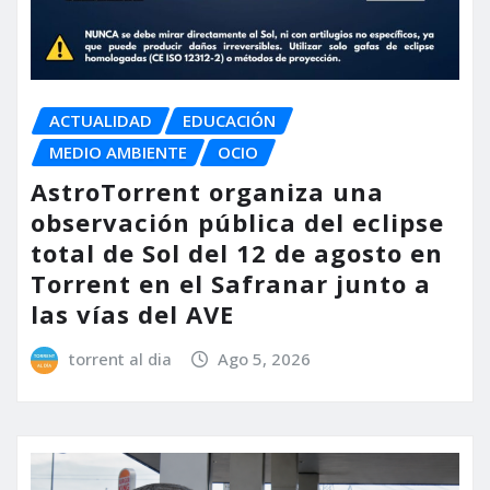
ACTUALIDAD
EDUCACIÓN
MEDIO AMBIENTE
OCIO
AstroTorrent organiza una
observación pública del eclipse
total de Sol del 12 de agosto en
Torrent en el Safranar junto a
las vías del AVE
torrent al dia
Ago 5, 2026