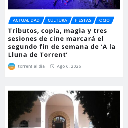
ACTUALIDAD
CULTURA
FIESTAS
OCIO
Tributos, copla, magia y tres
sesiones de cine marcará el
segundo fin de semana de ‘A la
Lluna de Torrent’
torrent al dia
Ago 6, 2026