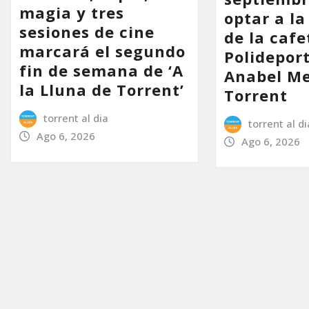
magia y tres
optar a la
sesiones de cine
de la cafe
marcará el segundo
Polidepor
fin de semana de ‘A
Anabel Me
la Lluna de Torrent’
Torrent
torrent al dia
torrent al di
Ago 6, 2026
Ago 6, 2026