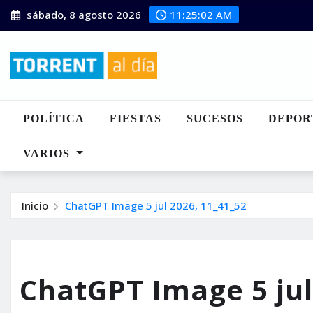
Saltar
sábado, 8 agosto 2026
11:25:03 AM
al
contenido
POLÍTICA
FIESTAS
SUCESOS
DEPOR
VARIOS
Inicio
ChatGPT Image 5 jul 2026, 11_41_52
ChatGPT Image 5 jul