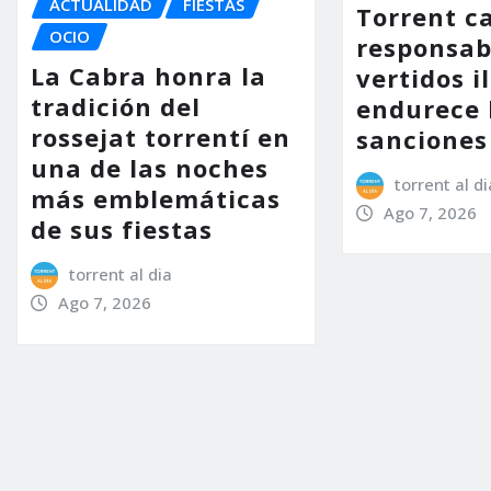
ACTUALIDAD
FIESTAS
Torrent ca
OCIO
responsab
La Cabra honra la
vertidos i
tradición del
endurece 
rossejat torrentí en
sanciones
una de las noches
torrent al di
más emblemáticas
Ago 7, 2026
de sus fiestas
torrent al dia
Ago 7, 2026