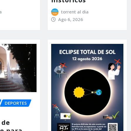
a
torrent al dia
Ago 6, 2026
DEPORTES
 de
e para