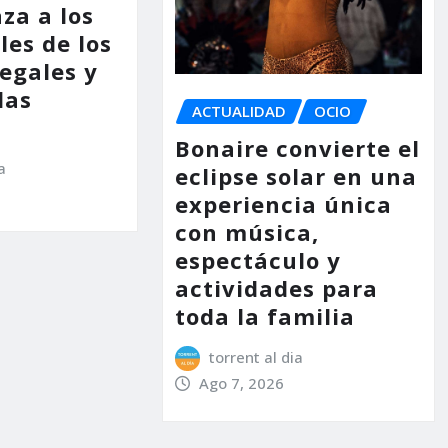
za a los
les de los
legales y
las
ACTUALIDAD
OCIO
Bonaire convierte el
a
eclipse solar en una
experiencia única
con música,
espectáculo y
actividades para
toda la familia
torrent al dia
Ago 7, 2026