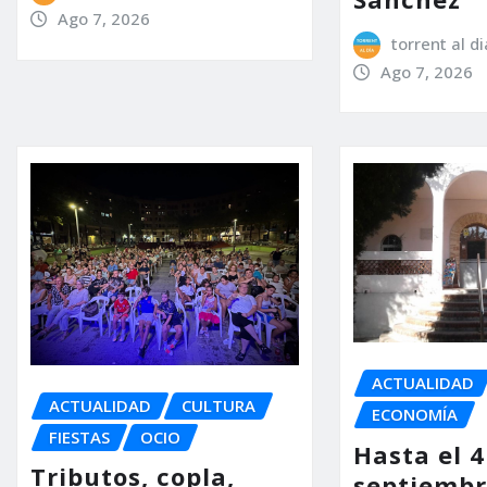
Ago 7, 2026
torrent al di
Ago 7, 2026
ACTUALIDAD
ACTUALIDAD
CULTURA
ECONOMÍA
FIESTAS
OCIO
Hasta el 4
Tributos, copla,
septiembr