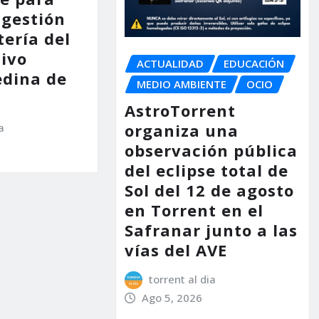
 gestión
tería del
tivo
ACTUALIDAD
EDUCACIÓN
dina de
MEDIO AMBIENTE
OCIO
AstroTorrent
organiza una
a
observación pública
del eclipse total de
Sol del 12 de agosto
en Torrent en el
Safranar junto a las
vías del AVE
torrent al dia
Ago 5, 2026