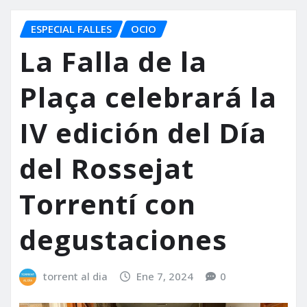
ESPECIAL FALLES
OCIO
La Falla de la
Plaça celebrará la
IV edición del Día
del Rossejat
Torrentí con
degustaciones
torrent al dia
Ene 7, 2024
0