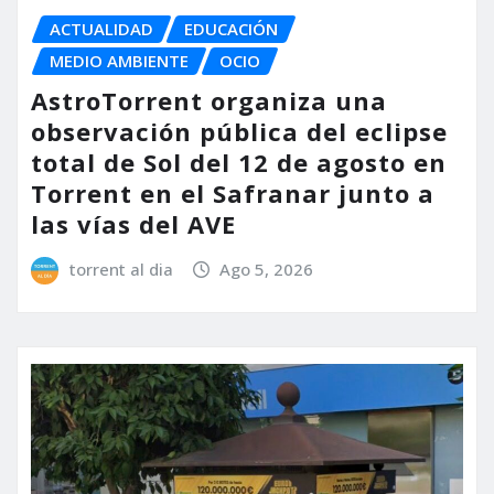
ACTUALIDAD
EDUCACIÓN
MEDIO AMBIENTE
OCIO
AstroTorrent organiza una
observación pública del eclipse
total de Sol del 12 de agosto en
Torrent en el Safranar junto a
las vías del AVE
torrent al dia
Ago 5, 2026