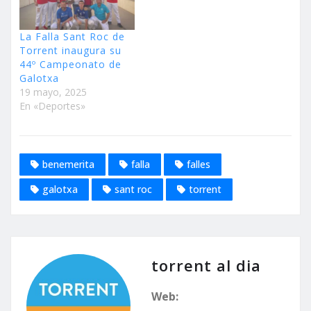
La Falla Sant Roc de
Torrent inaugura su
44º Campeonato de
Galotxa
19 mayo, 2025
En «Deportes»
benemerita
falla
falles
galotxa
sant roc
torrent
torrent al dia
Web: