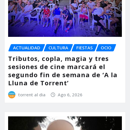
ACTUALIDAD
CULTURA
FIESTAS
OCIO
Tributos, copla, magia y tres
sesiones de cine marcará el
segundo fin de semana de ‘A la
Lluna de Torrent’
torrent al dia
Ago 6, 2026