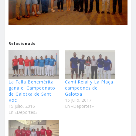
Relacionado
La Falla Benemérita
Camí Reial y La Plaça
gana el Campeonato
campeones de
de Galotxa de Sant
Galotxa
Roc
15 julio, 2017
15 julio, 2016
En «Deportes»
En «Deportes»