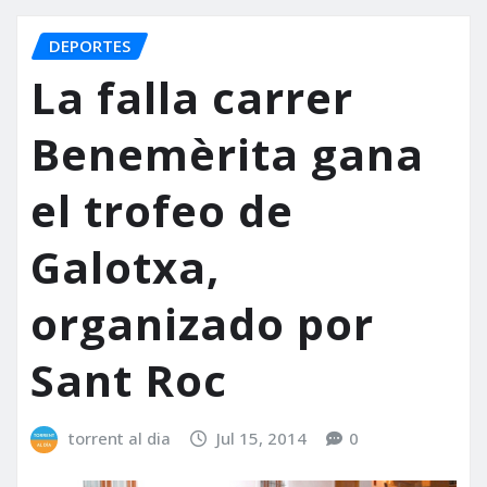
DEPORTES
La falla carrer
Benemèrita gana
el trofeo de
Galotxa,
organizado por
Sant Roc
torrent al dia
Jul 15, 2014
0