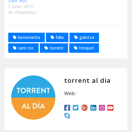
Sant Roc
5 junio, 2015
En «Deportes»
benemerita
falla
galotxa
sant roc
torrent
trinquet
torrent al dia
Web: