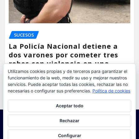
SUCESOS
La Policía Nacional detiene a
dos varones por cometer tres
robos con violencia en una
misma mañana
Utilizamos cookies propias y de terceros para garantizar el
funcionamiento de la web, medir su uso y mejorar nuestros
servicios. Puede aceptar todas las cookies, rechazar las no
torrent al dia
Ago 7, 2026
necesarias o configurar sus preferencias.
Política de cookies
Privacidad y cookies: este sitio usa cookies. Si continúas navegando
Aceptar todo
por él, aceptas su uso.
Para obtener más información, incluido cómo gestionar las cookies,
Rechazar
consulta:
Política de cookies
Configurar