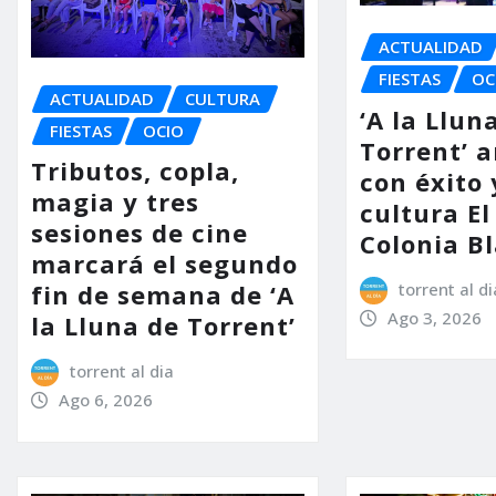
ACTUALIDAD
FIESTAS
OC
ACTUALIDAD
CULTURA
‘A la Llun
FIESTAS
OCIO
Torrent’ 
Tributos, copla,
con éxito 
magia y tres
cultura El
sesiones de cine
Colonia B
marcará el segundo
torrent al di
fin de semana de ‘A
Ago 3, 2026
la Lluna de Torrent’
torrent al dia
Ago 6, 2026