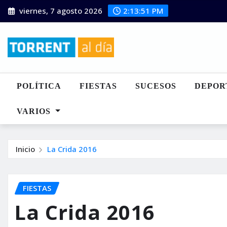
Saltar
viernes, 7 agosto 2026
2:13:52 PM
al
contenido
POLÍTICA
FIESTAS
SUCESOS
DEPOR
VARIOS
Inicio
La Crida 2016
FIESTAS
La Crida 2016