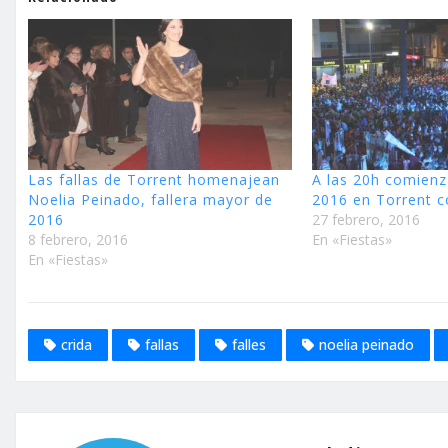
Las fallas de Torrent homenajean
A las 20h comienz
Noelia Peinado, fallera mayor de
2016 en Torrent c
2016
27 febrero, 2016
8 febrero, 2016
En «Fiestas»
En «Fiestas»
crida
fallas
falles
noelia peinado