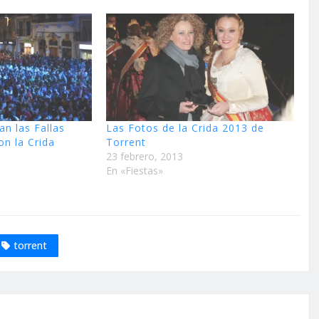
an las Fallas
Las Fotos de la Crida 2013 de
on la Crida
Torrent
23 febrero, 2013
En «Fiestas»
torrent