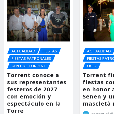
ACTUALIDAD
FIESTAS
ACTUALIDAD
FIESTAS PATRONALES
FIESTAS PATR
GENT DE TORRENT
OCIO
Torrent conoce a
Torrent fi
sus representantes
fiestas co
festeros de 2027
en honor 
con emoción y
Senen y u
espectáculo en la
mascletà 
Torre
torrent al di