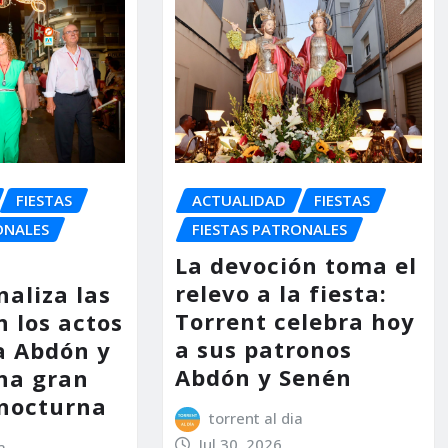
FIESTAS
ACTUALIDAD
FIESTAS
ONALES
FIESTAS PATRONALES
La devoción toma el
relevo a la fiesta:
naliza las
Torrent celebra hoy
n los actos
a sus patronos
a Abdón y
Abdón y Senén
na gran
nocturna
torrent al dia
Jul 30, 2026
a