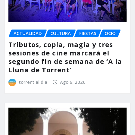
ACTUALIDAD
CULTURA
FIESTAS
OCIO
Tributos, copla, magia y tres
sesiones de cine marcará el
segundo fin de semana de ‘A la
Lluna de Torrent’
torrent al dia
Ago 6, 2026