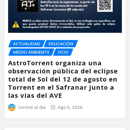
ACTUALIDAD
EDUCACIÓN
MEDIO AMBIENTE
OCIO
AstroTorrent organiza una
observación pública del eclipse
total de Sol del 12 de agosto en
Torrent en el Safranar junto a
las vías del AVE
torrent al dia
Ago 5, 2026