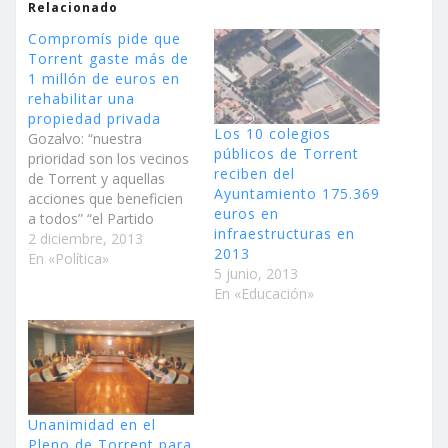
Relacionado
Compromís pide que
Torrent gaste más de
1 millón de euros en
rehabilitar una
propiedad privada
Los 10 colegios
Gozalvo: “nuestra
públicos de Torrent
prioridad son los vecinos
reciben del
de Torrent y aquellas
Ayuntamiento 175.369
acciones que beneficien
euros en
a todos” “el Partido
infraestructuras en
Popular quiere que las
2 diciembre, 2013
2013
ayudas europeas sirvan
En «Política»
5 junio, 2013
para mejorar elementos
En «Educación»
públicos y de uso público
como es la calle Valencia
y no parcelas privadas
como pide Compromís”
Ante la petición del
portavoz de…
Unanimidad en el
Pleno de Torrent para