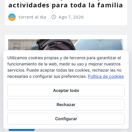
actividades para toda la familia
torrent al dia
Ago 7, 2026
Utilizamos cookies propias y de terceros para garantizar el
funcionamiento de la web, medir su uso y mejorar nuestros
servicios. Puede aceptar todas las cookies, rechazar las no
necesarias o configurar sus preferencias.
Política de cookies
Privacidad y cookies: este sitio usa cookies. Si continúas navegando
Aceptar todo
por él, aceptas su uso.
Para obtener más información, incluido cómo gestionar las cookies,
Rechazar
consulta:
Política de cookies
Configurar
SUCESOS