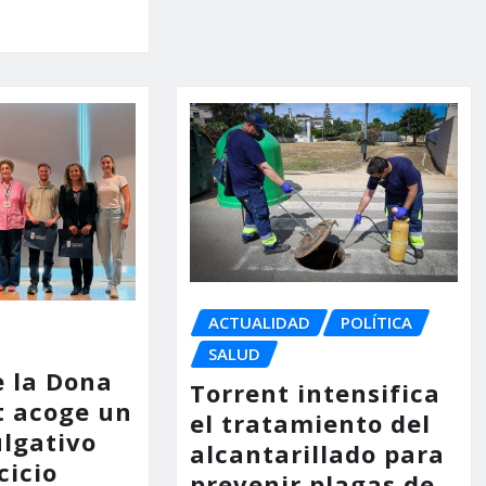
ACTUALIDAD
POLÍTICA
SALUD
e la Dona
Torrent intensifica
t acoge un
el tratamiento del
ulgativo
alcantarillado para
cicio
prevenir plagas de