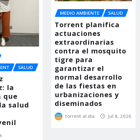
MEDIO AMBIENTE
SALUD
Torrent planifica
actuaciones
extraordinarias
contra el mosquito
tigre para
garantizar el
RENT
SALUD
normal desarrollo
z
de las fiestas en
: la
urbanizaciones y
a que
diseminados
la salud
torrent al dia
Jul 8, 2026
venil
a