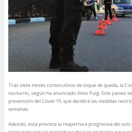
Tras siete meses consecutivos de toque de queda, la Com
nocturno, según ha anunciado Ximo Puig. Este jueves se
prevención del Covid-19, que decidirá las medidas restri
semanas.
Además, esta prevista la reapertura progresiva del ocio