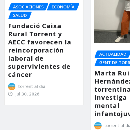
ASOCIACIONES
ECONOMÍA
SALUD
Fundació Caixa
Rural Torrent y
AECC favorecen la
reincorporación
ACTUALIDAD
laboral de
GENT DE TOR
supervivientes de
Marta Rui
cáncer
Hernández
torrent al dia
torrentin
Jul 30, 2026
investiga 
mental
infantoju
torrent al di