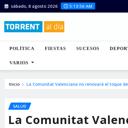
Saltar
sábado, 8 agosto 2026
5:13:57 AM
al
contenido
POLÍTICA
FIESTAS
SUCESOS
DEPOR
VARIOS
Inicio
La Comunitat Valenciana no renovará el toque d
SALUD
La Comunitat Valen