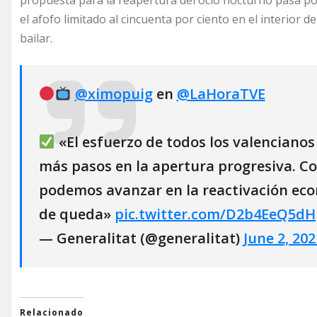
propuesta para la reapertura del ocio nocturno pasa p
el afofo limitado al cincuenta por ciento en el interior de
bailar.
@ximopuig
en
@LaHoraTVE
«El esfuerzo de todos los valenciano
más pasos en la apertura progresiva. Co
podemos avanzar en la reactivación ec
de queda»
pic.twitter.com/D2b4EeQ5dH
— Generalitat (@generalitat)
June 2, 202
Relacionado