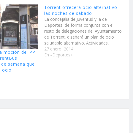
Torrent ofrecerá ocio alternativo
las noches de sábado
La concejalía de Juventud y la de
Deportes, de forma conjunta con el
resto de delegaciones del Ayuntamiento
de Torrent, diseñará un plan de ocio
saludable alternativo. Actividades,
juegos y deportes atractivos que se
27 enero, 2014
la moción del PP
llevarán a cabo las noches de los
En «Deportes»
rrentBus
sábados, desde marzo hasta julio, en
s de semana que
diferentes puntos de…
y ocio