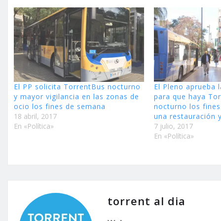
El PP solicita TorrentBus nocturno
El Pleno aprueba 
y mayor vigilancia en las zonas de
para que haya To
ocio los fines de semana
nocturno los fine
18 abril, 2017
una restauración 
En «Política»
7 julio, 2017
En «Política»
torrent al dia