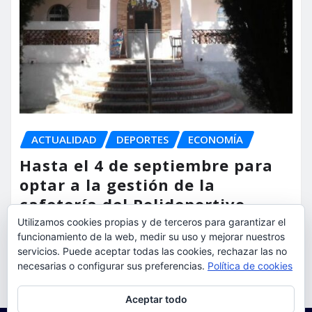
ACTUALIDAD
DEPORTES
ECONOMÍA
Hasta el 4 de septiembre para
optar a la gestión de la
cafetería del Polideportivo
Anabel Medina de Torrent
Utilizamos cookies propias y de terceros para garantizar el
funcionamiento de la web, medir su uso y mejorar nuestros
servicios. Puede aceptar todas las cookies, rechazar las no
torrent al dia
Ago 6, 2026
necesarias o configurar sus preferencias.
Política de cookies
Privacidad y cookies: este sitio usa cookies. Si continúas navegando
Aceptar todo
por él, aceptas su uso.