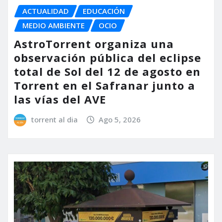
ACTUALIDAD
EDUCACIÓN
MEDIO AMBIENTE
OCIO
AstroTorrent organiza una
observación pública del eclipse
total de Sol del 12 de agosto en
Torrent en el Safranar junto a
las vías del AVE
torrent al dia
Ago 5, 2026