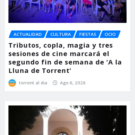
ACTUALIDAD
CULTURA
FIESTAS
OCIO
Tributos, copla, magia y tres
sesiones de cine marcará el
segundo fin de semana de ‘A la
Lluna de Torrent’
torrent al dia
Ago 6, 2026