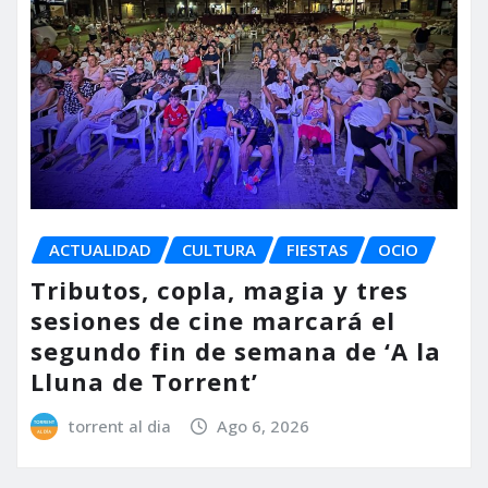
ACTUALIDAD
CULTURA
FIESTAS
OCIO
Tributos, copla, magia y tres
sesiones de cine marcará el
segundo fin de semana de ‘A la
Lluna de Torrent’
torrent al dia
Ago 6, 2026