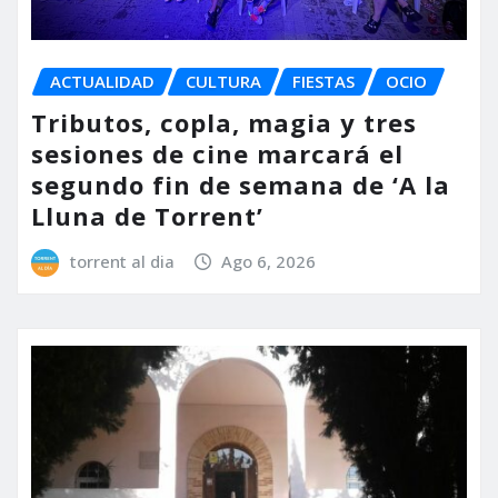
ACTUALIDAD
CULTURA
FIESTAS
OCIO
Tributos, copla, magia y tres
sesiones de cine marcará el
segundo fin de semana de ‘A la
Lluna de Torrent’
torrent al dia
Ago 6, 2026