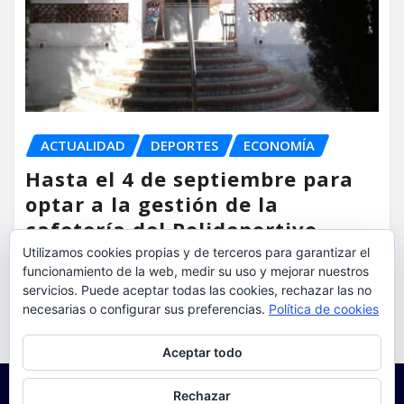
ACTUALIDAD
DEPORTES
ECONOMÍA
Hasta el 4 de septiembre para
optar a la gestión de la
cafetería del Polideportivo
Anabel Medina de Torrent
Utilizamos cookies propias y de terceros para garantizar el
funcionamiento de la web, medir su uso y mejorar nuestros
torrent al dia
Ago 6, 2026
servicios. Puede aceptar todas las cookies, rechazar las no
necesarias o configurar sus preferencias.
Política de cookies
Privacidad y cookies: este sitio usa cookies. Si continúas navegando
Aceptar todo
por él, aceptas su uso.
Para obtener más información, incluido cómo gestionar las cookies,
Rechazar