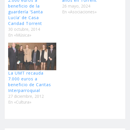
2.000 euros a
años en Torrent
beneficio de la
26 mayo, 2024
guardería ‘Santa
En «Asociaciones»
Lucía’ de Casa
Caridad Torrent
30 octubre, 2014
En «Música»
La UMT recauda
7.000 euros a
beneficio de Caritas
Interparroquial
27 diciembre, 2012
En «Cultura»