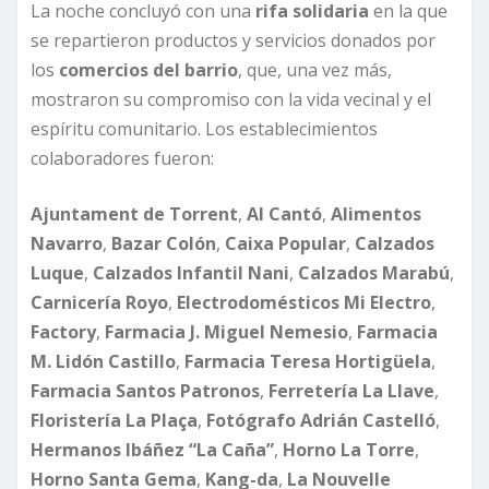
La noche concluyó con una
rifa solidaria
en la que
se repartieron productos y servicios donados por
los
comercios del barrio
, que, una vez más,
mostraron su compromiso con la vida vecinal y el
espíritu comunitario. Los establecimientos
colaboradores fueron:
Ajuntament de Torrent
,
Al Cantó
,
Alimentos
Navarro
,
Bazar Colón
,
Caixa Popular
,
Calzados
Luque
,
Calzados Infantil Nani
,
Calzados Marabú
,
Carnicería Royo
,
Electrodomésticos Mi Electro
,
Factory
,
Farmacia J. Miguel Nemesio
,
Farmacia
M. Lidón Castillo
,
Farmacia Teresa Hortigüela
,
Farmacia Santos Patronos
,
Ferretería La Llave
,
Floristería La Plaça
,
Fotógrafo Adrián Castelló
,
Hermanos Ibáñez “La Caña”
,
Horno La Torre
,
Horno Santa Gema
,
Kang-da
,
La Nouvelle