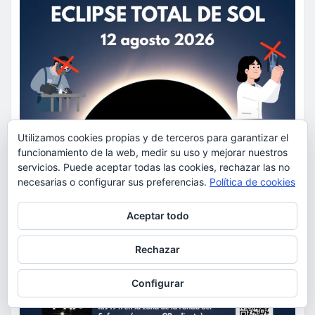
Utilizamos cookies propias y de terceros para garantizar el
funcionamiento de la web, medir su uso y mejorar nuestros
servicios. Puede aceptar todas las cookies, rechazar las no
necesarias o configurar sus preferencias.
Política de cookies
Privacidad y cookies: este sitio usa cookies. Si continúas navegando
Aceptar todo
por él, aceptas su uso.
Para obtener más información, incluido cómo gestionar las cookies,
Rechazar
consulta:
Política de cookies
Configurar