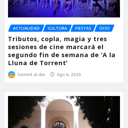
ACTUALIDAD
CULTURA
FIESTAS
OCIO
Tributos, copla, magia y tres
sesiones de cine marcará el
segundo fin de semana de ‘A la
Lluna de Torrent’
torrent al dia
Ago 6, 2026