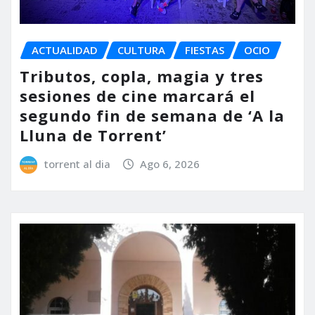
ACTUALIDAD
CULTURA
FIESTAS
OCIO
Tributos, copla, magia y tres
sesiones de cine marcará el
segundo fin de semana de ‘A la
Lluna de Torrent’
torrent al dia
Ago 6, 2026