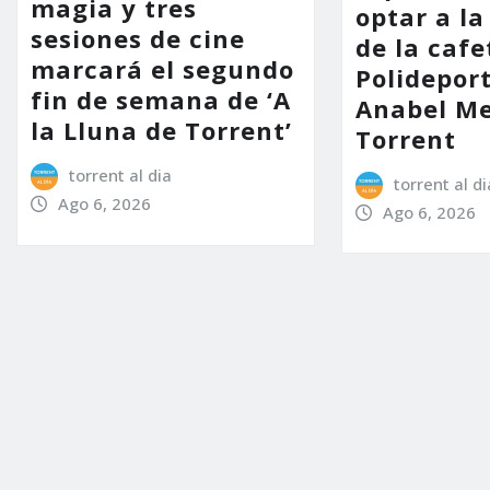
magia y tres
optar a la
sesiones de cine
de la cafe
marcará el segundo
Polidepor
fin de semana de ‘A
Anabel Me
la Lluna de Torrent’
Torrent
torrent al dia
torrent al di
Ago 6, 2026
Ago 6, 2026