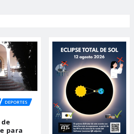
DEPORTES
 de
e para