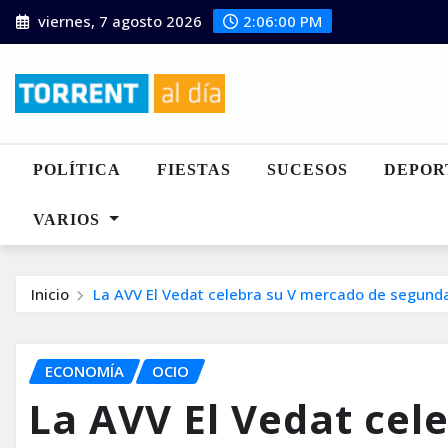
Saltar
viernes, 7 agosto 2026
2:06:02 PM
al
contenido
POLÍTICA
FIESTAS
SUCESOS
DEPOR
VARIOS
Inicio
La AVV El Vedat celebra su V mercado de segun
ECONOMÍA
OCIO
La AVV El Vedat cel