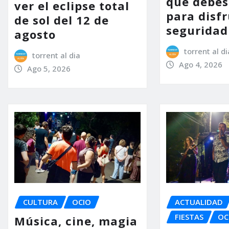
que debes
ver el eclipse total
para disfr
de sol del 12 de
seguridad
agosto
torrent al di
torrent al dia
Ago 4, 2026
Ago 5, 2026
ACTUALIDAD
CULTURA
OCIO
FIESTAS
OC
Música, cine, magia