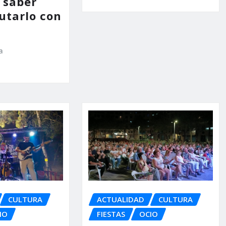
 saber
utarlo con
a
CULTURA
ACTUALIDAD
CULTURA
IO
FIESTAS
OCIO