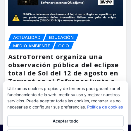
ACTUALIDAD
EDUCACIÓN
MEDIO AMBIENTE
OCIO
AstroTorrent organiza una
observación pública del eclipse
total de Sol del 12 de agosto en
Torrent en el Safranar junto a
las vías del AVE
Utilizamos cookies propias y de terceros para garantizar el
funcionamiento de la web, medir su uso y mejorar nuestros
torrent al dia
Ago 5, 2026
servicios. Puede aceptar todas las cookies, rechazar las no
necesarias o configurar sus preferencias.
Política de cookies
Privacidad y cookies: este sitio usa cookies. Si continúas navegando
Aceptar todo
por él, aceptas su uso.