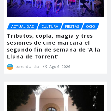
ACTUALIDAD
CULTURA
FIESTAS
OCIO
Tributos, copla, magia y tres
sesiones de cine marcará el
segundo fin de semana de ‘A la
Lluna de Torrent’
torrent al dia
Ago 6, 2026