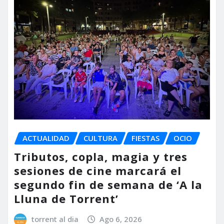
ACTUALIDAD
CULTURA
FIESTAS
OCIO
Tributos, copla, magia y tres
sesiones de cine marcará el
segundo fin de semana de ‘A la
Lluna de Torrent’
torrent al dia
Ago 6, 2026