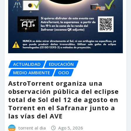
ACTUALIDAD
EDUCACIÓN
MEDIO AMBIENTE
OCIO
AstroTorrent organiza una
observación pública del eclipse
total de Sol del 12 de agosto en
Torrent en el Safranar junto a
las vías del AVE
torrent al dia
Ago 5, 2026