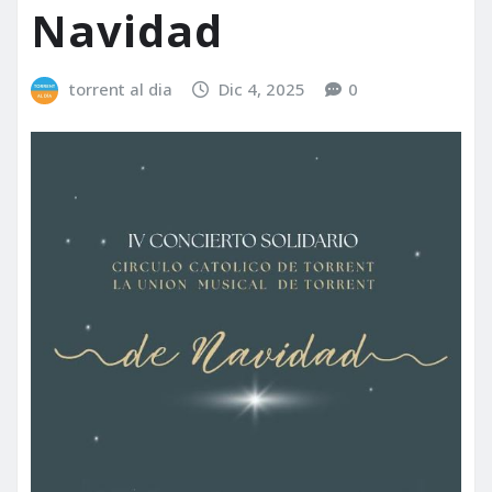
Navidad
torrent al dia
Dic 4, 2025
0