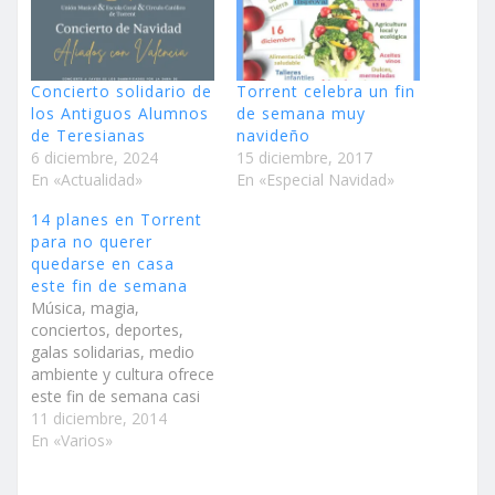
Concierto solidario de
Torrent celebra un fin
los Antiguos Alumnos
de semana muy
de Teresianas
navideño
6 diciembre, 2024
15 diciembre, 2017
En «Actualidad»
En «Especial Navidad»
14 planes en Torrent
para no querer
quedarse en casa
este fin de semana
Música, magia,
conciertos, deportes,
galas solidarias, medio
ambiente y cultura ofrece
este fin de semana casi
navideño la ciudad de
11 diciembre, 2014
Torrent, para que ningún
En «Varios»
vecino se pueda quedar
aburrido en casa. Desde