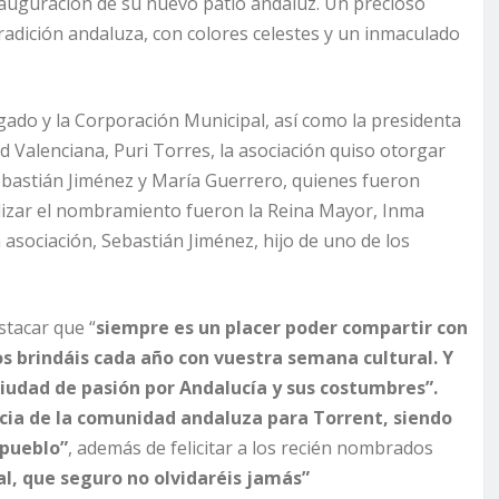
inauguración de su nuevo patio andaluz. Un precioso
 tradición andaluza, con colores celestes y un inmaculado
lgado y la Corporación Municipal, así como la presidenta
 Valenciana, Puri Torres, la asociación quiso otorgar
ebastián Jiménez y María Guerrero, quienes fueron
izar el nombramiento fueron la Reina Mayor, Inma
 la asociación, Sebastián Jiménez, hijo de uno de los
stacar que “
siempre es un placer poder compartir con
s brindáis cada año con vuestra semana cultural. Y
iudad de pasión por Andalucía y sus costumbres”.
cia de la comunidad andaluza para Torrent, siendo
 pueblo”
, además de felicitar a los recién nombrados
l, que seguro no olvidaréis jamás”