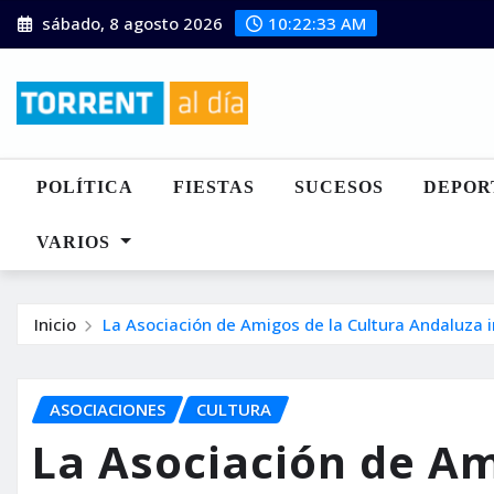
Saltar
sábado, 8 agosto 2026
10:22:35 AM
al
contenido
POLÍTICA
FIESTAS
SUCESOS
DEPOR
VARIOS
Inicio
La Asociación de Amigos de la Cultura Andaluza 
ASOCIACIONES
CULTURA
La Asociación de Am