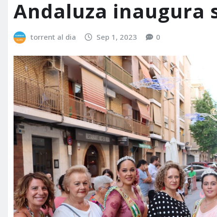
Andaluza inaugura s
torrent al dia
Sep 1, 2023
0