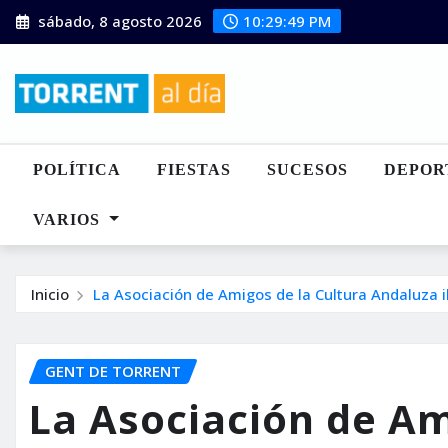
Saltar
sábado, 8 agosto 2026
10:29:51 PM
al
contenido
POLÍTICA
FIESTAS
SUCESOS
DEPOR
VARIOS
Inicio
La Asociación de Amigos de la Cultura Andaluza i
GENT DE TORRENT
La Asociación de Am