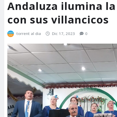
Andaluza ilumina la
con sus villancicos
torrent al dia
Dic 17, 2023
0