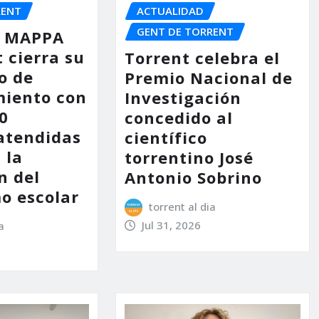
RENT
ACTUALIDAD
GENT DE TORRENT
io MAPPA
 cierra su
Torrent celebra el
o de
Premio Nacional de
iento con
Investigación
0
concedido al
atendidas
científico
 la
torrentino José
n del
Antonio Sobrino
o escolar
torrent al dia
Jul 31, 2026
a