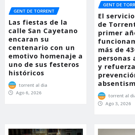
GENT DE TOR
GENT DE TORRENT
El servic
Las fiestas de la
de Torrent
calle San Cayetano
primer añ
encaran su
funcionam
centenario con un
más de 43
emotivo homenaje a
personas 
uno de sus festeros
y refuerza
históricos
prevenció
absentism
torrent al dia
Ago 6, 2026
torrent al di
Ago 3, 2026