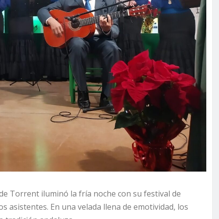
e Torrent iluminó la fría noche con su festival de
los asistentes. En una velada llena de emotividad, los