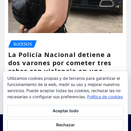
SUCESOS
La Policía Nacional detiene a
dos varones por cometer tres
robos con violencia en una
misma mañana
Utilizamos cookies propias y de terceros para garantizar el
funcionamiento de la web, medir su uso y mejorar nuestros
servicios. Puede aceptar todas las cookies, rechazar las no
torrent al dia
Ago 7, 2026
necesarias o configurar sus preferencias.
Política de cookies
Privacidad y cookies: este sitio usa cookies. Si continúas navegando
Aceptar todo
por él, aceptas su uso.
Para obtener más información, incluido cómo gestionar las cookies,
Rechazar
consulta:
Política de cookies