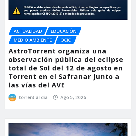
ACTUALIDAD
EDUCACIÓN
MEDIO AMBIENTE
OCIO
AstroTorrent organiza una
observación pública del eclipse
total de Sol del 12 de agosto en
Torrent en el Safranar junto a
las vías del AVE
torrent al dia
Ago 5, 2026