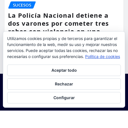
SUCESOS
La Policía Nacional detiene a
dos varones por cometer tres
robos con violencia en una
misma mañana
Utilizamos cookies propias y de terceros para garantizar el
funcionamiento de la web, medir su uso y mejorar nuestros
servicios. Puede aceptar todas las cookies, rechazar las no
torrent al dia
Ago 7, 2026
necesarias o configurar sus preferencias.
Política de cookies
Privacidad y cookies: este sitio usa cookies. Si continúas navegando
Aceptar todo
por él, aceptas su uso.
Para obtener más información, incluido cómo gestionar las cookies,
Rechazar
consulta:
Política de cookies
Configurar
Copyright © 2025 | Funciona con
WordPress
|
Seattle
News
de
ThemeArile