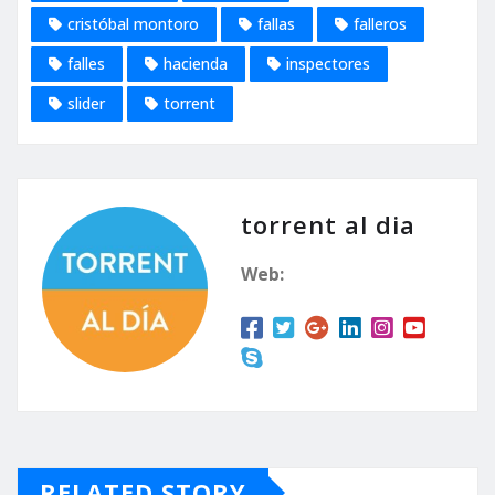
cristóbal montoro
fallas
falleros
falles
hacienda
inspectores
slider
torrent
torrent al dia
Web:
RELATED STORY