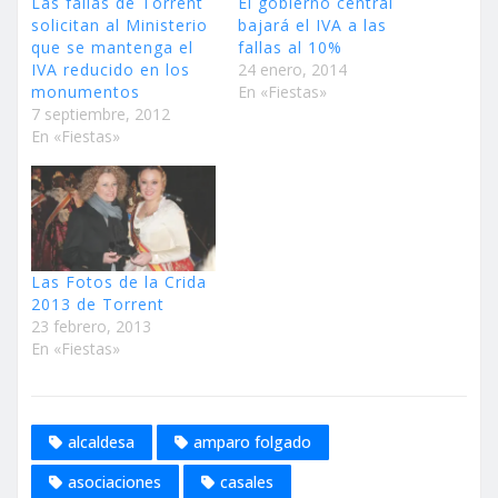
Las fallas de Torrent
El gobierno central
solicitan al Ministerio
bajará el IVA a las
que se mantenga el
fallas al 10%
IVA reducido en los
24 enero, 2014
monumentos
En «Fiestas»
7 septiembre, 2012
En «Fiestas»
Las Fotos de la Crida
2013 de Torrent
23 febrero, 2013
En «Fiestas»
alcaldesa
amparo folgado
asociaciones
casales