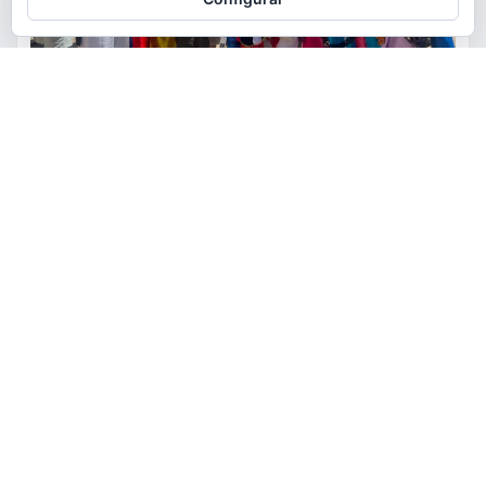
ACTUALIDAD
CULTURA
FIESTAS
La comunidad ecuatoriana de
Torrent celebra la festividad de
la Virgen del Cisne
torrent al dia
Ago 9, 2026