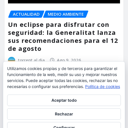
ACTUALIDAD
MEDIO AMBIENTE
Un eclipse para disfrutar con
seguridad: la Generalitat lanza
sus recomendaciones para el 12
de agosto
torrent al dia
Ago 9, 2026
Utilizamos cookies propias y de terceros para garantizar el
funcionamiento de la web, medir su uso y mejorar nuestros
servicios. Puede aceptar todas las cookies, rechazar las no
necesarias o configurar sus preferencias.
Política de cookies
Privacidad y cookies: este sitio usa cookies. Si continúas navegando
Aceptar todo
por él, aceptas su uso.
Para obtener más información, incluido cómo gestionar las cookies,
Rechazar
consulta:
Política de cookies
Configurar