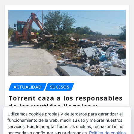
ACTUALIDAD
SUCESOS
Torrent caza a los responsables
de los vertidos ilegales y
endurece las sanciones
Utilizamos cookies propias y de terceros para garantizar el
funcionamiento de la web, medir su uso y mejorar nuestros
servicios. Puede aceptar todas las cookies, rechazar las no
torrent al dia
Ago 7, 2026
necesarias o configurar sus preferencias.
Política de cookies