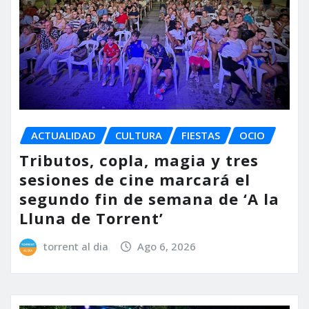
ACTUALIDAD
CULTURA
FIESTAS
OCIO
Tributos, copla, magia y tres
sesiones de cine marcará el
segundo fin de semana de ‘A la
Lluna de Torrent’
torrent al dia
Ago 6, 2026