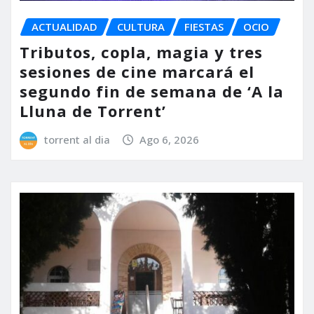
ACTUALIDAD
CULTURA
FIESTAS
OCIO
Tributos, copla, magia y tres
sesiones de cine marcará el
segundo fin de semana de ‘A la
Lluna de Torrent’
torrent al dia
Ago 6, 2026