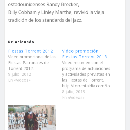
estadounidenses Randy Brecker,
Billy Cobham y Linley Marthe, revivió la vieja
tradición de los standards del jazz.
Relacionado
Fiestas Torrent 2012
Video promoción
Video promocional de las
Fiestas Torrent 2013
Fiestas Patronales de
Video resumen con el
Torrent 2012.
programa de actuaciones
9 julio, 2012
y actividades previstas en
En «Videos»
las Fiestas de Torrent.
http://torrentaldia.com/to
rrent-presenta-sus-
8 julio, 2013
fiestas-mas-austeras-
En «Videos»
con-los-conciertos-de-
merche-y-mago-de-oz/