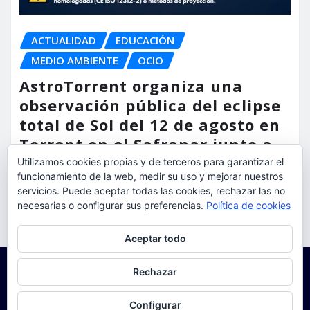
ACTUALIDAD
EDUCACIÓN
MEDIO AMBIENTE
OCIO
AstroTorrent organiza una
observación pública del eclipse
total de Sol del 12 de agosto en
Torrent en el Safranar junto a
las vías del AVE
Utilizamos cookies propias y de terceros para garantizar el
funcionamiento de la web, medir su uso y mejorar nuestros
torrent al dia
Ago 5, 2026
servicios. Puede aceptar todas las cookies, rechazar las no
necesarias o configurar sus preferencias.
Política de cookies
Privacidad y cookies: este sitio usa cookies. Si continúas navegando
Aceptar todo
por él, aceptas su uso.
Para obtener más información, incluido cómo gestionar las cookies,
Rechazar
consulta:
Política de cookies
Configurar