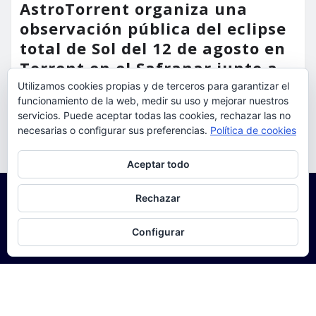
AstroTorrent organiza una
observación pública del eclipse
total de Sol del 12 de agosto en
Torrent en el Safranar junto a
las vías del AVE
Utilizamos cookies propias y de terceros para garantizar el
funcionamiento de la web, medir su uso y mejorar nuestros
torrent al dia
Ago 5, 2026
servicios. Puede aceptar todas las cookies, rechazar las no
necesarias o configurar sus preferencias.
Política de cookies
Privacidad y cookies: este sitio usa cookies. Si continúas navegando
Aceptar todo
por él, aceptas su uso.
Para obtener más información, incluido cómo gestionar las cookies,
Rechazar
consulta:
Política de cookies
Configurar
Copyright © 2025 | Funciona con
WordPress
|
Seattle
News
de
ThemeArile