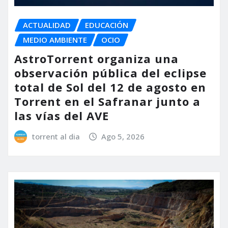
ACTUALIDAD
EDUCACIÓN
MEDIO AMBIENTE
OCIO
AstroTorrent organiza una
observación pública del eclipse
total de Sol del 12 de agosto en
Torrent en el Safranar junto a
las vías del AVE
torrent al dia
Ago 5, 2026