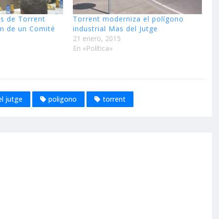
es de Torrent
Torrent moderniza el polígono
ón de un Comité
industrial Mas del Jutge
21 enero, 2015
En «Política»
l jutge
poligono
torrent