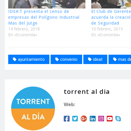
IDEA’T presenta el censo de
El Club de Gerent
empresas del Polígono Industrial
acuerda la creaci
Mas del Jutge
de Seguridad
14 febrero, 2018
10 febrero, 2015
En «Economía»
En «Economía»
ayuntamiento
convenio
ideat
mas de
torrent al dia
Web: