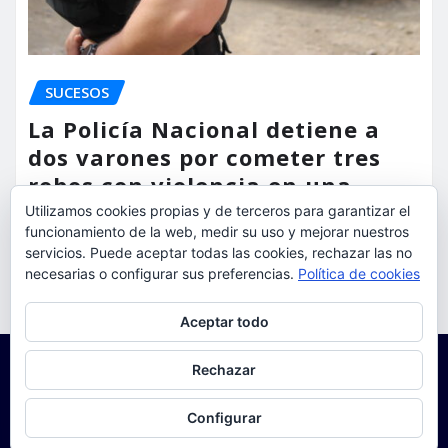
SUCESOS
La Policía Nacional detiene a
dos varones por cometer tres
robos con violencia en una
misma mañana
Utilizamos cookies propias y de terceros para garantizar el
funcionamiento de la web, medir su uso y mejorar nuestros
torrent al dia
Ago 7, 2026
servicios. Puede aceptar todas las cookies, rechazar las no
necesarias o configurar sus preferencias.
Política de cookies
Privacidad y cookies: este sitio usa cookies. Si continúas navegando
Aceptar todo
por él, aceptas su uso.
Para obtener más información, incluido cómo gestionar las cookies,
Rechazar
consulta:
Política de cookies
Configurar