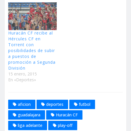
Huracán CF recibe al
Hércules CF en
Torrent con
posibilidades de subir
a puestos de
promoción a Segunda
División
15 enero, 2015
En «Deportes»
aficion
deportes
futbol
guadalajara
Huracán CF
liga adelante
play-off