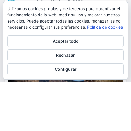
torrent al dia
Ago 5, 2026
Utilizamos cookies propias y de terceros para garantizar el
funcionamiento de la web, medir su uso y mejorar nuestros
servicios. Puede aceptar todas las cookies, rechazar las no
necesarias o configurar sus preferencias.
Política de cookies
Privacidad y cookies: este sitio usa cookies. Si continúas navegando
Aceptar todo
por él, aceptas su uso.
Para obtener más información, incluido cómo gestionar las cookies,
Rechazar
consulta:
Política de cookies
Configurar
ACTUALIDAD
MEDIO AMBIENTE
POLÍTICA
Torrent restaurará la cantera
de la Serra Perenxisa como